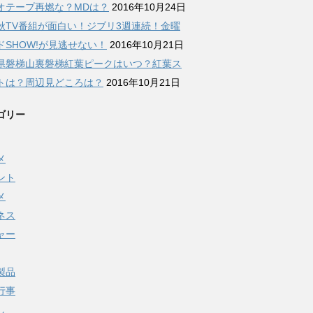
オテープ再燃な？MDは？
2016年10月24日
秋TV番組が面白い！ジブリ3週連続！金曜
ドSHOW!が見逃せない！
2016年10月21日
県磐梯山裏磐梯紅葉ピークはいつ？紅葉ス
トは？周辺見どころは？
2016年10月21日
ゴリー
メ
ント
メ
ネス
ャー
製品
行事
し