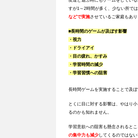
友達と遊ぶ時にもゲームをしている
すが1～2時間が多く、少ない所では
などで実施
させているご家庭もあり
■長時間のゲームが及ぼす影響
・視力
・ドライアイ
・目の疲れ、かすみ
・学習時間の減少
・学習習慣への阻害
長時間ゲームを実施することで及ぼ
とくに目に対する影響は、やはり小
るのかも知れません。
学習意欲への阻害も懸念されるとこ
の集中力も減少
してくるのではない