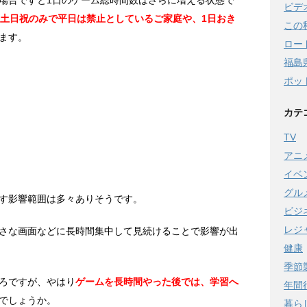
場合ですと1日のゲーム総時間数はさらに増える状態で
ビデ
土日祝のみで平日は禁止としているご家庭や、1日おき
この
ます。
ロー
福島
ポッ
カテ
TV
アニ
イベ
グル
す影響範囲は多々ありそうです。
ビジ
レジ
さな画面などに長時間集中して見続けることで影響が出
健康
季節
ろですが、やはり
ゲームを長時間やった後では、学習へ
年間
でしょうか。
暮ら