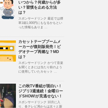
いつから？何歳からが多
い？習慣を止める方法
は？
スポンサードリンク 最近では煙
草1箱1,000円にもなるかもとい
った情報もありま …
カセットテープブームメ
ーカーが復刻版発売！ビ
デオテープ再燃な？MD
は？
スポンサードリンク かつて音楽
を聞くときには当たり前のよう
に使用していたカセット …
この秋TV番組が面白い！
ジブリ3週連続！金曜ロー
ドSHOW!が見逃せない！
スポンサードリンク 10月に入
り、各テレビ局からは次々と新