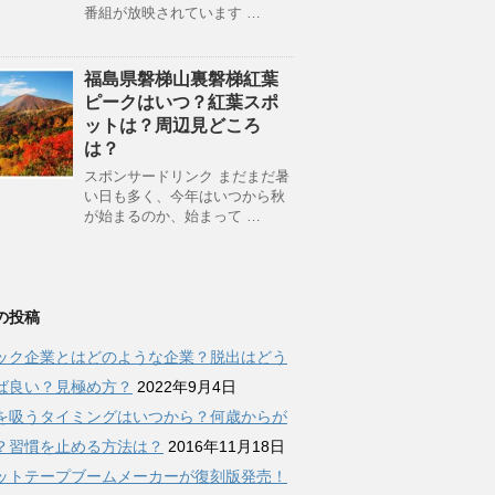
番組が放映されています …
福島県磐梯山裏磐梯紅葉
ピークはいつ？紅葉スポ
ットは？周辺見どころ
は？
スポンサードリンク まだまだ暑
い日も多く、今年はいつから秋
が始まるのか、始まって …
の投稿
ック企業とはどのような企業？脱出はどう
ば良い？見極め方？
2022年9月4日
を吸うタイミングはいつから？何歳からが
？習慣を止める方法は？
2016年11月18日
ットテープブームメーカーが復刻版発売！