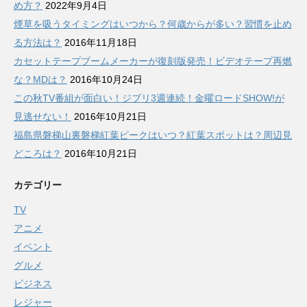
め方？
2022年9月4日
煙草を吸うタイミングはいつから？何歳からが多い？習慣を止め
る方法は？
2016年11月18日
カセットテープブームメーカーが復刻版発売！ビデオテープ再燃
な？MDは？
2016年10月24日
この秋TV番組が面白い！ジブリ3週連続！金曜ロードSHOW!が
見逃せない！
2016年10月21日
福島県磐梯山裏磐梯紅葉ピークはいつ？紅葉スポットは？周辺見
どころは？
2016年10月21日
カテゴリー
TV
アニメ
イベント
グルメ
ビジネス
レジャー