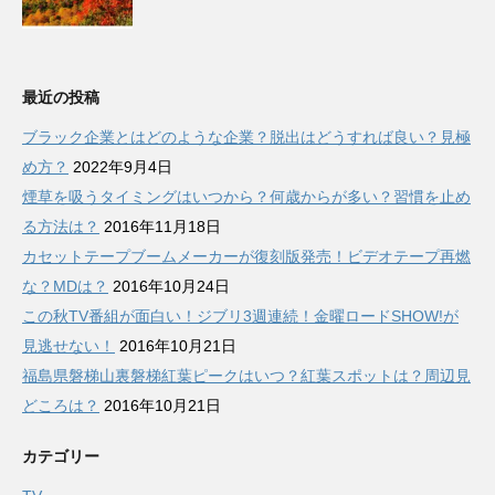
最近の投稿
ブラック企業とはどのような企業？脱出はどうすれば良い？見極
め方？
2022年9月4日
煙草を吸うタイミングはいつから？何歳からが多い？習慣を止め
る方法は？
2016年11月18日
カセットテープブームメーカーが復刻版発売！ビデオテープ再燃
な？MDは？
2016年10月24日
この秋TV番組が面白い！ジブリ3週連続！金曜ロードSHOW!が
見逃せない！
2016年10月21日
福島県磐梯山裏磐梯紅葉ピークはいつ？紅葉スポットは？周辺見
どころは？
2016年10月21日
カテゴリー