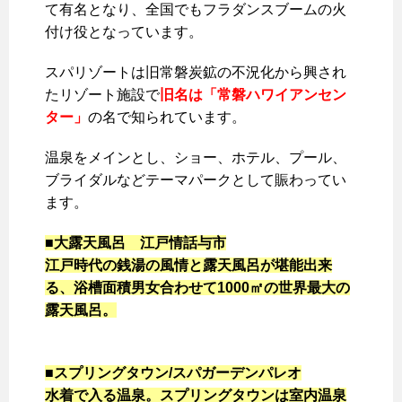
て有名となり、全国でもフラダンスブームの火
付け役となっています。
スパリゾートは旧常磐炭鉱の不況化から興され
たリゾート施設で
旧名は「常磐ハワイアンセン
ター」
の名で知られています。
温泉をメインとし、ショー、ホテル、プール、
ブライダルなどテーマパークとして賑わってい
ます。
■大露天風呂 江戸情話与市
江戸時代の銭湯の風情と露天風呂が堪能出来
る、浴槽面積男女合わせて1000㎡の世界最大の
露天風呂。
■スプリングタウン/スパガーデンパレオ
水着で入る温泉。スプリングタウンは室内温泉