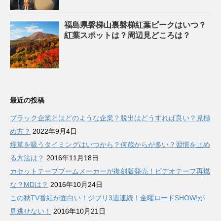
福島県磐梯山裏磐梯紅葉ピークはいつ？
紅葉スポットは？周辺見どころは？
最近の投稿
ブラック企業とはどのような企業？脱出はどうすれば良い？見極
め方？
2022年9月4日
煙草を吸うタイミングはいつから？何歳からが多い？習慣を止め
る方法は？
2016年11月18日
カセットテープブームメーカーが復刻版発売！ビデオテープ再燃
な？MDは？
2016年10月24日
この秋TV番組が面白い！ジブリ3週連続！金曜ロードSHOW!が
見逃せない！
2016年10月21日