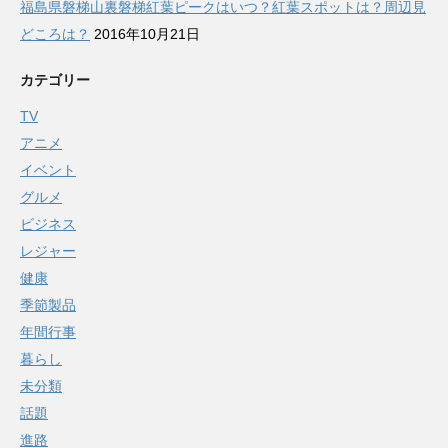
福島県磐梯山裏磐梯紅葉ピークはいつ？紅葉スポットは？周辺見
どころは？
2016年10月21日
カテゴリー
TV
アニメ
イベント
グルメ
ビジネス
レジャー
健康
季節製品
年間行事
暮らし
未分類
話題
進路