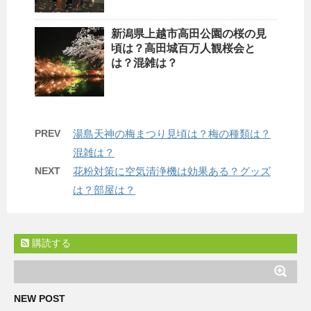
新潟県上越市高田公園の桜の見
頃は？高田城百万人観桜会と
は？混雑は？
PREV
湯島天神の梅まつり見頃は？梅の種類は？
混雑は？
NEXT
花粉対策に空気清浄機は効果ある？グッズ
は？部屋は？
購読する
NEW POST