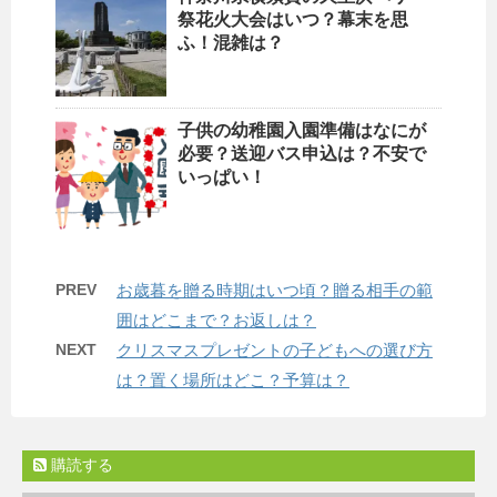
祭花火大会はいつ？幕末を思
ふ！混雑は？
子供の幼稚園入園準備はなにが
必要？送迎バス申込は？不安で
いっぱい！
PREV
お歳暮を贈る時期はいつ頃？贈る相手の範
囲はどこまで？お返しは？
NEXT
クリスマスプレゼントの子どもへの選び方
は？置く場所はどこ？予算は？
購読する