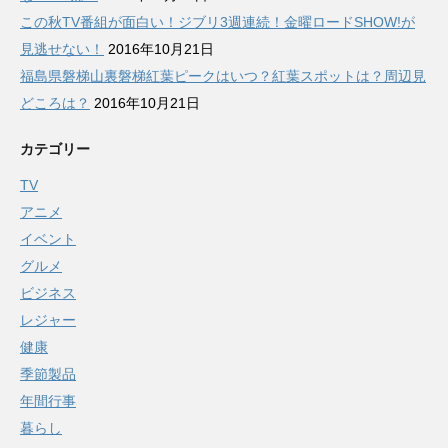
この秋TV番組が面白い！ジブリ3週連続！金曜ロードSHOW!が
見逃せない！
2016年10月21日
福島県磐梯山裏磐梯紅葉ピークはいつ？紅葉スポットは？周辺見
どころは？
2016年10月21日
カテゴリー
TV
アニメ
イベント
グルメ
ビジネス
レジャー
健康
季節製品
年間行事
暮らし