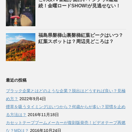
続！金曜ロードSHOW!が見逃せない！
福島県磐梯山裏磐梯紅葉ピークはいつ？
紅葉スポットは？周辺見どころは？
最近の投稿
ブラック企業とはどのような企業？脱出はどうすれば良い？見極
め方？
2022年9月4日
煙草を吸うタイミングはいつから？何歳からが多い？習慣を止め
る方法は？
2016年11月18日
カセットテープブームメーカーが復刻版発売！ビデオテープ再燃
な？MDは？
2016年10月24日