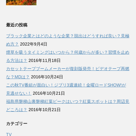
最近の投稿
ブラック企業とはどのような企業？脱出はどうすれば良い？見極
め方？
2022年9月4日
煙草を吸うタイミングはいつから？何歳からが多い？習慣を止め
る方法は？
2016年11月18日
カセットテープブームメーカーが復刻版発売！ビデオテープ再燃
な？MDは？
2016年10月24日
この秋TV番組が面白い！ジブリ3週連続！金曜ロードSHOW!が
見逃せない！
2016年10月21日
福島県磐梯山裏磐梯紅葉ピークはいつ？紅葉スポットは？周辺見
どころは？
2016年10月21日
カテゴリー
TV