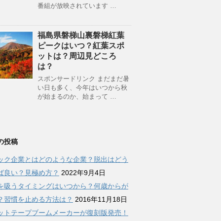
番組が放映されています …
福島県磐梯山裏磐梯紅葉
ピークはいつ？紅葉スポ
ットは？周辺見どころ
は？
スポンサードリンク まだまだ暑
い日も多く、今年はいつから秋
が始まるのか、始まって …
の投稿
ック企業とはどのような企業？脱出はどう
ば良い？見極め方？
2022年9月4日
を吸うタイミングはいつから？何歳からが
？習慣を止める方法は？
2016年11月18日
ットテープブームメーカーが復刻版発売！