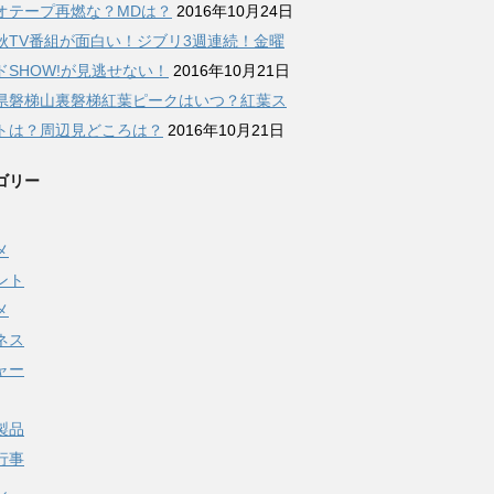
オテープ再燃な？MDは？
2016年10月24日
秋TV番組が面白い！ジブリ3週連続！金曜
ドSHOW!が見逃せない！
2016年10月21日
県磐梯山裏磐梯紅葉ピークはいつ？紅葉ス
トは？周辺見どころは？
2016年10月21日
ゴリー
メ
ント
メ
ネス
ャー
製品
行事
し