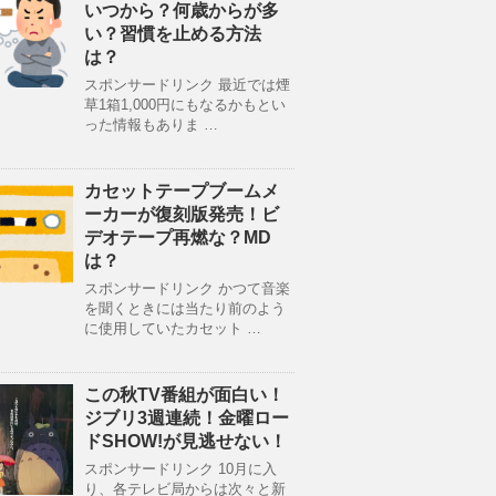
いつから？何歳からが多
い？習慣を止める方法
は？
スポンサードリンク 最近では煙
草1箱1,000円にもなるかもとい
った情報もありま …
カセットテープブームメ
ーカーが復刻版発売！ビ
デオテープ再燃な？MD
は？
スポンサードリンク かつて音楽
を聞くときには当たり前のよう
に使用していたカセット …
この秋TV番組が面白い！
ジブリ3週連続！金曜ロー
ドSHOW!が見逃せない！
スポンサードリンク 10月に入
り、各テレビ局からは次々と新