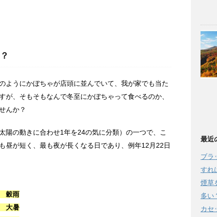
？
のようにかぼちゃが店頭に並んでいて、我が家でも当た
すが、そもそもなんで冬至にかぼちゃって食べるのか、
せんか？
太陽の動きに合わせ1年を24の気に分類）の一つで、こ
最近
も昼が短く、最も夜が長くなる日であり、例年12月22日
ブラ
すれ
煙草
 穀雨
多い
 大暑
カセ