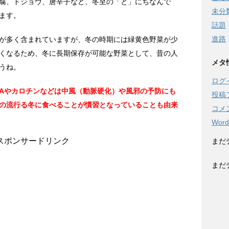
腐、ドジョウ、唐辛子など、冬至の「と」にちなんで
未分
ます。
話題
進路
が多く含まれていますが、冬の時期には緑黄色野菜が少
くなるため、冬に長期保存が可能な野菜として、昔の人
メタ
うね。
ログ
Aやカロチンなどは中風（動脈硬化）や風邪の予防にも
投稿
の流行る冬に食べることが慣習となっていることも由来
コメ
Word
スポンサードリンク
まだ
まだ