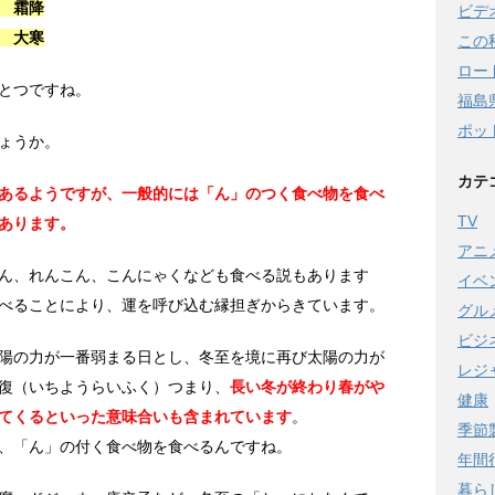
 霜降
ビデ
 大寒
この
ロー
とつですね。
福島
ポッ
ょうか。
カテ
あるようですが、一般的には「ん」のつく食べ物を食べ
TV
あります。
アニ
ん、れんこん、こんにゃくなども食べる説もあります
イベ
べることにより、運を呼び込む縁担ぎからきています。
グル
ビジ
陽の力が一番弱まる日とし、冬至を境に再び太陽の力が
レジ
復（いちようらいふく）つまり、
長い冬が終わり春がや
健康
てくるといった意味合いも含まれています
。
季節
、「ん」の付く食べ物を食べるんですね。
年間
暮ら