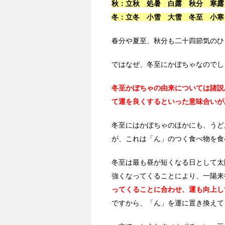
秋：立秋 処暑 白露 秋分 寒露
冬：立冬 小雪 大雪 冬至 小寒
春分や夏至、秋分も二十四節気のひ
ではなぜ、冬至にかぼちゃなのでし
冬至かぼちゃの由来については諸説
て運を良くするといった意味合いが
冬至にはかぼちゃのほかにも、うど
が、これは「ん」のつく食べ物を食
冬至は最も昼が短くなる日として太
強くなってくることにより、一陽来
ってくることに合わせ、運も向上し
ですから、「ん」を運に置き換えて