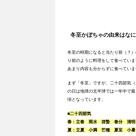
冬至かぼちゃの由来はなに
冬至の時期になると当たり前（？）
り前のように料理をして食べていま
あまり内容も分からずに食べていま
まず「冬至」ですが、二十四節気（
の日は地球の北半球では一年中で最
頃となっています。
■二十四節気
春：立春 雨水 啓蟄 春分 清明
夏：立夏 小満 芒種 夏至 小暑