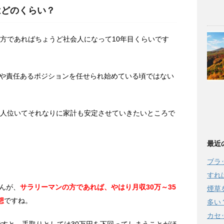
はどのくらい？
た方であればちょうど社会人になって10年目くらいです
や責任あるポジションを任せられ始めている頃ではない
2人位いてそれなりに家計も安定させていきたいところで
最近
ブラ
すれ
んが、
サラリーマンの方であれば、やはり月収30万～35
煙草
想
ですね。
多い
カセ