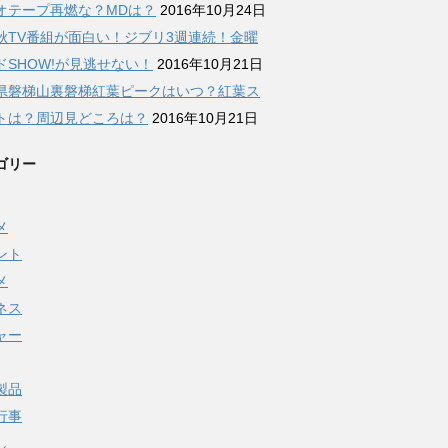
オテープ再燃な？MDは？
2016年10月24日
秋TV番組が面白い！ジブリ3週連続！金曜
ドSHOW!が見逃せない！
2016年10月21日
県磐梯山裏磐梯紅葉ピークはいつ？紅葉ス
トは？周辺見どころは？
2016年10月21日
ゴリー
メ
ント
メ
ネス
ャー
製品
行事
し