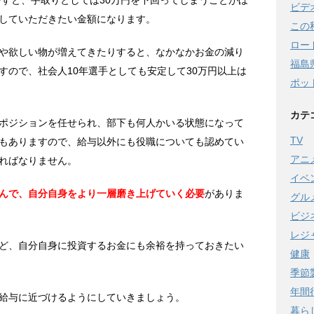
ですと、手取りとしては30万円を下回ってしまうことがほ
ビデ
していただきたい金額になります。
この
ロー
や欲しい物が増えてきたりすると、なかなかお金の減り
福島
すので、社会人10年選手としても安定して30万円以上は
ポッ
カテ
ポジションを任せられ、部下も何人かいる状態になって
TV
もありますので、給与以外にも役職についても認めてい
アニ
ればなりません。
イベ
んで、自分自身をより一層磨き上げていく必要
がありま
グル
ビジ
レジ
ど、自分自身に投資するお金にも余裕を持っておきたい
健康
季節
年間
給与に近づけるようにしていきましょう。
暮ら