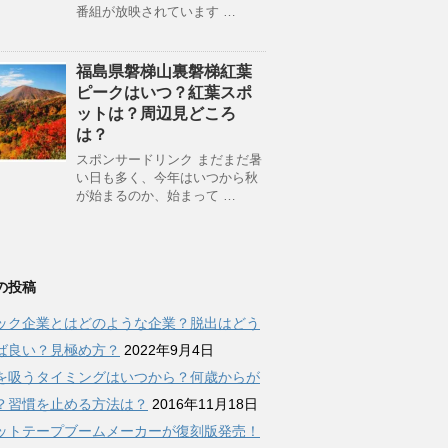
番組が放映されています …
福島県磐梯山裏磐梯紅葉
ピークはいつ？紅葉スポ
ットは？周辺見どころ
は？
スポンサードリンク まだまだ暑
い日も多く、今年はいつから秋
が始まるのか、始まって …
の投稿
ック企業とはどのような企業？脱出はどう
ば良い？見極め方？
2022年9月4日
を吸うタイミングはいつから？何歳からが
？習慣を止める方法は？
2016年11月18日
ットテープブームメーカーが復刻版発売！