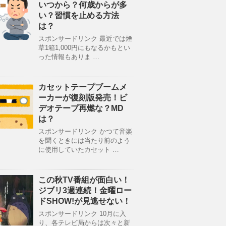
いつから？何歳からが多
い？習慣を止める方法
は？
スポンサードリンク 最近では煙
草1箱1,000円にもなるかもとい
った情報もありま …
カセットテープブームメ
ーカーが復刻版発売！ビ
デオテープ再燃な？MD
は？
スポンサードリンク かつて音楽
を聞くときには当たり前のよう
に使用していたカセット …
この秋TV番組が面白い！
ジブリ3週連続！金曜ロー
ドSHOW!が見逃せない！
スポンサードリンク 10月に入
り、各テレビ局からは次々と新