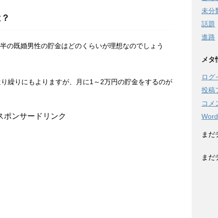
未分
は？
話題
進路
前半の既婚男性の貯金はどのくらいが理想なのでしょう
メタ
ログ
遣り繰りにもよりますが、月に1～2万円の貯金をするのが
投稿
コメ
スポンサードリンク
Word
まだ
まだ