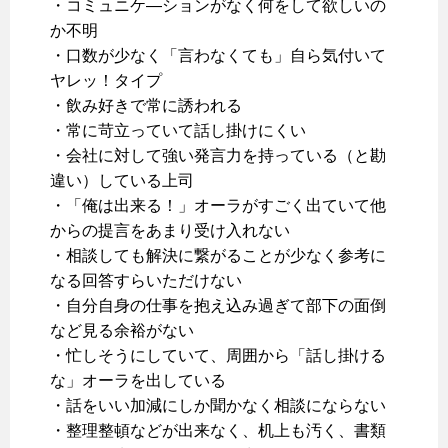
・コミュニケ―ションがなく何をして欲しいの
か不明
・口数が少なく「言わなくても」自ら気付いて
ヤレッ！タイプ
・飲み好きで常に誘われる
・常に苛立っていて話し掛けにくい
・会社に対して強い発言力を持っている（と勘
違い）している上司
・「俺は出来る！」オーラがすごく出ていて他
からの提言をあまり受け入れない
・相談しても解決に繋がることが少なく参考に
なる回答すらいただけない
・自分自身の仕事を抱え込み過ぎて部下の面倒
など見る余裕がない
・忙しそうにしていて、周囲から「話し掛ける
な」オーラを出している
・話をいい加減にしか聞かなく相談にならない
・整理整頓などが出来なく、机上も汚く、書類