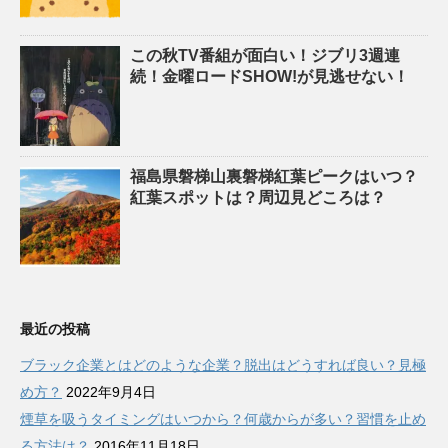
この秋TV番組が面白い！ジブリ3週連
続！金曜ロードSHOW!が見逃せない！
福島県磐梯山裏磐梯紅葉ピークはいつ？
紅葉スポットは？周辺見どころは？
最近の投稿
ブラック企業とはどのような企業？脱出はどうすれば良い？見極
め方？
2022年9月4日
煙草を吸うタイミングはいつから？何歳からが多い？習慣を止め
る方法は？
2016年11月18日