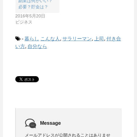
副業は何がいい？
必要？貯金は？
2016年5月20日
ビジネス
-
暮らし
こんな人
,
サラリーマン
,
上司
,
付き合
い方
,
自分なら
Message
メールアドレスが公開されることはありませ