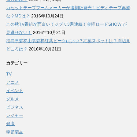
カセットテープブームメーカーが復刻版発売！ビデオテープ再燃
な？MDは？
2016年10月24日
この秋TV番組が面白い！ジブリ3週連続！金曜ロードSHOW!が
見逃せない！
2016年10月21日
福島県磐梯山裏磐梯紅葉ピークはいつ？紅葉スポットは？周辺見
どころは？
2016年10月21日
カテゴリー
TV
アニメ
イベント
グルメ
ビジネス
レジャー
健康
季節製品