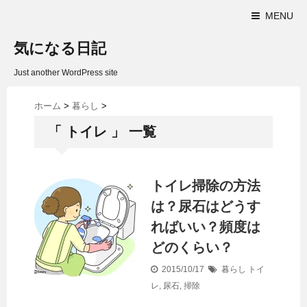
MENU
気になる日記
Just another WordPress site
ホーム
>
暮らし
>
「 トイレ 」 一覧
トイレ掃除の方法
は？尿石はどうす
ればいい？頻度は
どのくらい？
2015/10/17
暮らし
トイ
レ
,
尿石
,
掃除