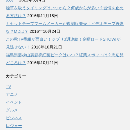
め方？
2022年9月4日
煙草を吸うタイミングはいつから？何歳からが多い？習慣を止め
る方法は？
2016年11月18日
カセットテープブームメーカーが復刻版発売！ビデオテープ再燃
な？MDは？
2016年10月24日
この秋TV番組が面白い！ジブリ3週連続！金曜ロードSHOW!が
見逃せない！
2016年10月21日
福島県磐梯山裏磐梯紅葉ピークはいつ？紅葉スポットは？周辺見
どころは？
2016年10月21日
カテゴリー
TV
アニメ
イベント
グルメ
ビジネス
レジャー