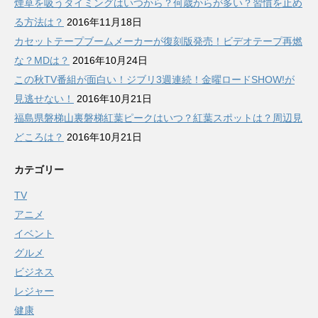
煙草を吸うタイミングはいつから？何歳からが多い？習慣を止め
る方法は？
2016年11月18日
カセットテープブームメーカーが復刻版発売！ビデオテープ再燃
な？MDは？
2016年10月24日
この秋TV番組が面白い！ジブリ3週連続！金曜ロードSHOW!が
見逃せない！
2016年10月21日
福島県磐梯山裏磐梯紅葉ピークはいつ？紅葉スポットは？周辺見
どころは？
2016年10月21日
カテゴリー
TV
アニメ
イベント
グルメ
ビジネス
レジャー
健康