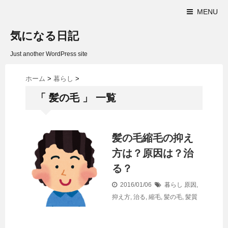
MENU
気になる日記
Just another WordPress site
ホーム
>
暮らし
>
「 髪の毛 」 一覧
髪の毛縮毛の抑え
方は？原因は？治
る？
2016/01/06
暮らし
原因
,
抑え方
,
治る
,
縮毛
,
髪の毛
,
髪質