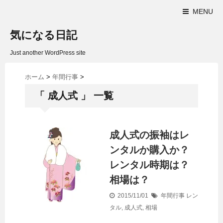
MENU
気になる日記
Just another WordPress site
ホーム
>
年間行事
>
「 成人式 」 一覧
成人式の振袖はレ
ンタルか購入か？
レンタル時期は？
相場は？
2015/11/01
年間行事
レン
タル
,
成人式
,
相場