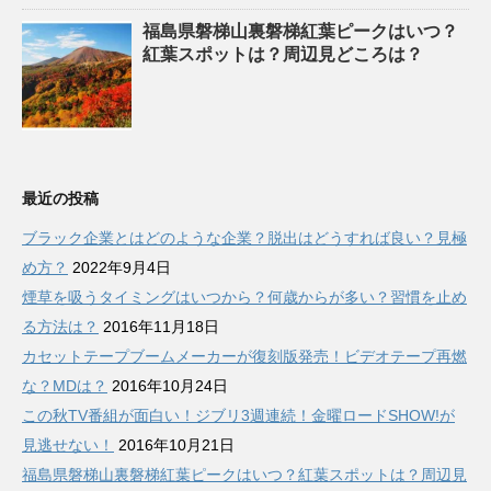
福島県磐梯山裏磐梯紅葉ピークはいつ？
紅葉スポットは？周辺見どころは？
最近の投稿
ブラック企業とはどのような企業？脱出はどうすれば良い？見極
め方？
2022年9月4日
煙草を吸うタイミングはいつから？何歳からが多い？習慣を止め
る方法は？
2016年11月18日
カセットテープブームメーカーが復刻版発売！ビデオテープ再燃
な？MDは？
2016年10月24日
この秋TV番組が面白い！ジブリ3週連続！金曜ロードSHOW!が
見逃せない！
2016年10月21日
福島県磐梯山裏磐梯紅葉ピークはいつ？紅葉スポットは？周辺見