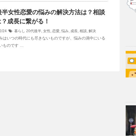
代後半女性恋愛の悩みの解決方法は？相談
は？成長に繋がる！
2/24
暮らし
20代後半
,
女性
,
恋愛
,
悩み
,
成長
,
相談
,
解決
みはいつの時代にも尽きないものですが、悩みの渦中にいる
いものです …