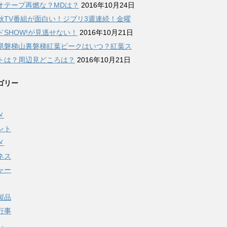
オテープ再燃な？MDは？
2016年10月24日
秋TV番組が面白い！ジブリ3週連続！金曜
ドSHOW!が見逃せない！
2016年10月21日
県磐梯山裏磐梯紅葉ピークはいつ？紅葉ス
トは？周辺見どころは？
2016年10月21日
ゴリー
メ
ント
メ
ネス
ャー
製品
行事
し