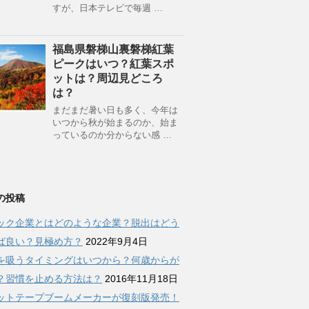
すが、日本テレビで毎週 …
福島県磐梯山裏磐梯紅葉
ピークはいつ？紅葉スポ
ットは？周辺見どころ
は？
まだまだ暑い日も多く、今年は
いつから秋が始まるのか、始ま
っているのか分からない感 …
の投稿
ック企業とはどのような企業？脱出はどう
ば良い？見極め方？
2022年9月4日
を吸うタイミングはいつから？何歳からが
？習慣を止める方法は？
2016年11月18日
ットテープブームメーカーが復刻版発売！