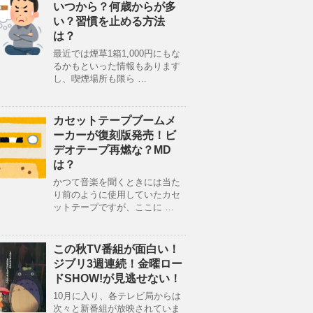
いつから？何歳からが多
い？習慣を止める方法
は？
最近では煙草1箱1,000円にもな
るかもといった情報もあります
し、喫煙場所も限ら …
カセットテープブームメ
ーカーが復刻版発売！ビ
デオテープ再燃な？MD
は？
かつて音楽を聞くときには当た
り前のように使用していたカセ
ットテープですが、ここに …
この秋TV番組が面白い！
ジブリ3週連続！金曜ロー
ドSHOW!が見逃せない！
10月に入り、各テレビ局からは
次々と新番組が放映されていま