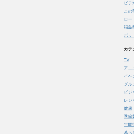
ビデ
この
ロー
福島
ポッ
カテ
TV
アニ
イベ
グル
ビジ
レジ
健康
季節
年間
暮ら