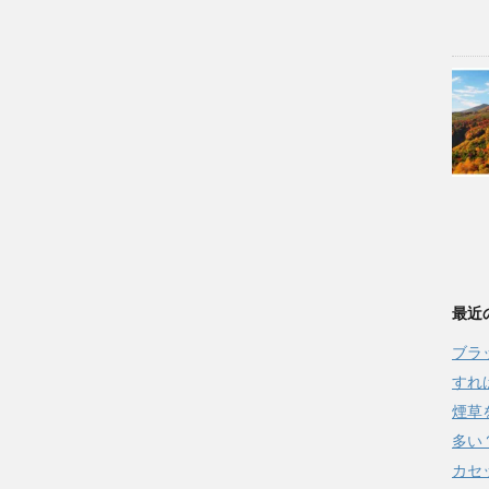
最近
ブラ
すれ
煙草
多い
カセ