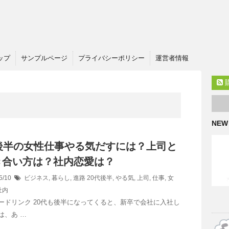
ップ
サンプルページ
プライバシーポリシー
運営者情報
NEW
代後半の女性仕事やる気だすには？上司と
き合い方は？社内恋愛は？
5/10
ビジネス
,
暮らし
,
進路
20代後半
,
やる気
,
上司
,
仕事
,
女
社内
ードリンク 20代も後半になってくると、新卒で会社に入社し
は、あ …