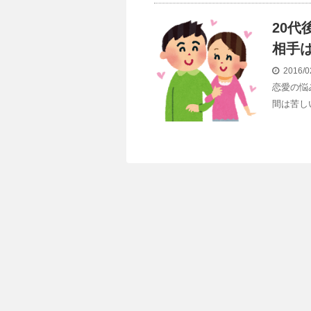
20
相手
2016/0
恋愛の悩
間は苦し