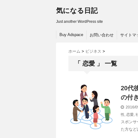
気になる日記
Just another WordPress site
Buy Adspace
お問い合わせ
サイトマ
ホーム
>
ビジネス
>
「 恋愛 」 一覧
20
の付
2016/0
性
,
恋愛
,
スポンサ
た方など