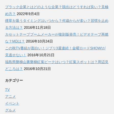
ブラック企業とはどのような企業？脱出はどうすれば良い？見極
め方？
2022年9月4日
煙草を吸うタイミングはいつから？何歳からが多い？習慣を止め
る方法は？
2016年11月18日
カセットテープブームメーカーが復刻版発売！ビデオテープ再燃
な？MDは？
2016年10月24日
この秋TV番組が面白い！ジブリ3週連続！金曜ロードSHOW!が
見逃せない！
2016年10月21日
福島県磐梯山裏磐梯紅葉ピークはいつ？紅葉スポットは？周辺見
どころは？
2016年10月21日
カテゴリー
TV
アニメ
イベント
グルメ