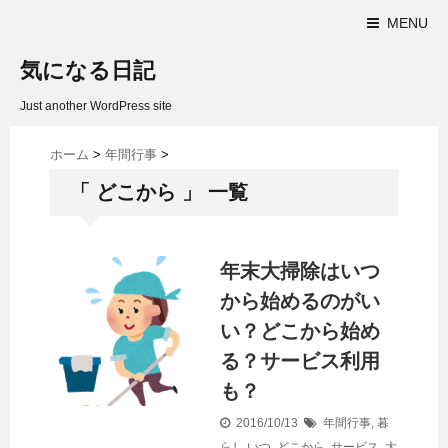
MENU
気になる日記
Just another WordPress site
ホーム
>
年間行事
>
「 どこから 」 一覧
年末大掃除はいつ
から始めるのがい
い？どこから始め
る？サービス利用
も？
2016/10/13
年間行事
,
暮
らし
いつ
,
どこから
,
サービス
,
大