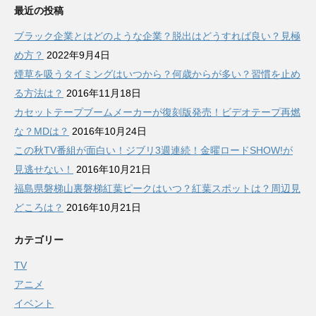
最近の投稿
ブラック企業とはどのような企業？脱出はどうすれば良い？見極
め方？
2022年9月4日
煙草を吸うタイミングはいつから？何歳からが多い？習慣を止め
る方法は？
2016年11月18日
カセットテープブームメーカーが復刻版発売！ビデオテープ再燃
な？MDは？
2016年10月24日
この秋TV番組が面白い！ジブリ3週連続！金曜ロードSHOW!が
見逃せない！
2016年10月21日
福島県磐梯山裏磐梯紅葉ピークはいつ？紅葉スポットは？周辺見
どころは？
2016年10月21日
カテゴリー
TV
アニメ
イベント