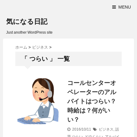
MENU
気になる日記
Just another WordPress site
ホーム
>
ビジネス
>
「 つらい 」 一覧
コールセンターオ
ペレーターのアル
バイトはつらい？
時給は？何がい
い？
2016/10/11
ビジネス
,
話
題
つらい
,
どのくらい
,
アルバイ