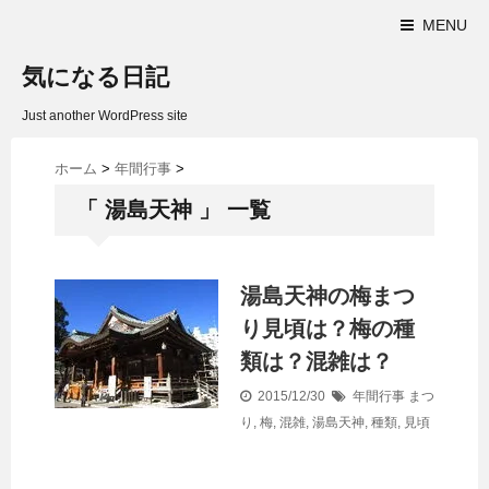
MENU
気になる日記
Just another WordPress site
ホーム
>
年間行事
>
「 湯島天神 」 一覧
湯島天神の梅まつ
り見頃は？梅の種
類は？混雑は？
2015/12/30
年間行事
まつ
り
,
梅
,
混雑
,
湯島天神
,
種類
,
見頃