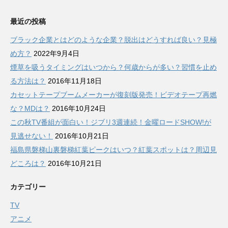
最近の投稿
ブラック企業とはどのような企業？脱出はどうすれば良い？見極
め方？
2022年9月4日
煙草を吸うタイミングはいつから？何歳からが多い？習慣を止め
る方法は？
2016年11月18日
カセットテープブームメーカーが復刻版発売！ビデオテープ再燃
な？MDは？
2016年10月24日
この秋TV番組が面白い！ジブリ3週連続！金曜ロードSHOW!が
見逃せない！
2016年10月21日
福島県磐梯山裏磐梯紅葉ピークはいつ？紅葉スポットは？周辺見
どころは？
2016年10月21日
カテゴリー
TV
アニメ