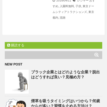
2016/04/11
レジャー
おす
すめ
,
入園料無料
,
子供
,
東京ドー
ムシティアトラクションズ
,
東京
都内
,
混雑
購読する
NEW POST
ブラック企業とはどのような企業？脱出
はどうすれば良い？見極め方？
煙草を吸うタイミングはいつから？何歳
からが多い？習慣を止める方法は？