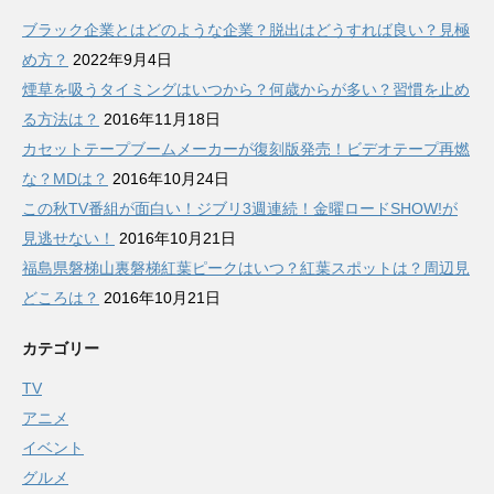
ブラック企業とはどのような企業？脱出はどうすれば良い？見極
め方？
2022年9月4日
煙草を吸うタイミングはいつから？何歳からが多い？習慣を止め
る方法は？
2016年11月18日
カセットテープブームメーカーが復刻版発売！ビデオテープ再燃
な？MDは？
2016年10月24日
この秋TV番組が面白い！ジブリ3週連続！金曜ロードSHOW!が
見逃せない！
2016年10月21日
福島県磐梯山裏磐梯紅葉ピークはいつ？紅葉スポットは？周辺見
どころは？
2016年10月21日
カテゴリー
TV
アニメ
イベント
グルメ