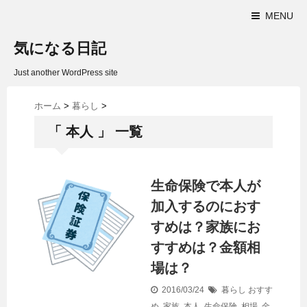
MENU
気になる日記
Just another WordPress site
ホーム
>
暮らし
>
「 本人 」 一覧
生命保険で本人が
加入するのにおす
すめは？家族にお
すすめは？金額相
場は？
2016/03/24
暮らし
おすす
め
,
家族
,
本人
,
生命保険
,
相場
,
金