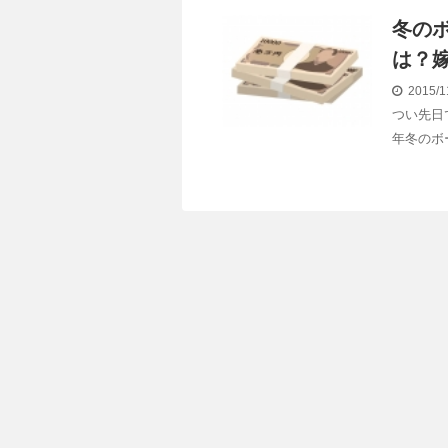
冬の
は？
2015/1
つい先日
年冬のボ