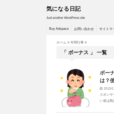
気になる日記
Just another WordPress site
Buy Adspace
お問い合わせ
サイトマ
ホーム
>
年間行事
>
「 ボーナス 」 一覧
ボー
は？
2015/1
スポンサ
い道は既