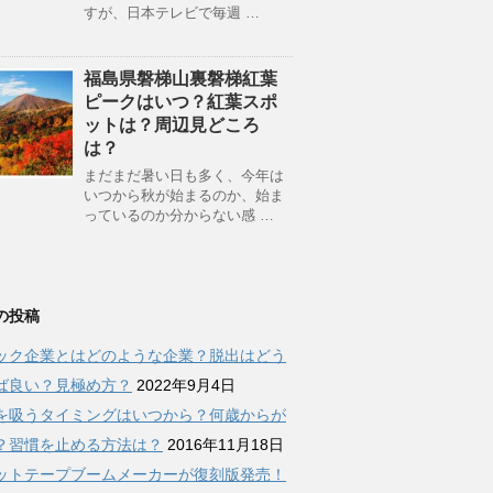
すが、日本テレビで毎週 …
福島県磐梯山裏磐梯紅葉
ピークはいつ？紅葉スポ
ットは？周辺見どころ
は？
まだまだ暑い日も多く、今年は
いつから秋が始まるのか、始ま
っているのか分からない感 …
の投稿
ック企業とはどのような企業？脱出はどう
ば良い？見極め方？
2022年9月4日
を吸うタイミングはいつから？何歳からが
？習慣を止める方法は？
2016年11月18日
ットテープブームメーカーが復刻版発売！