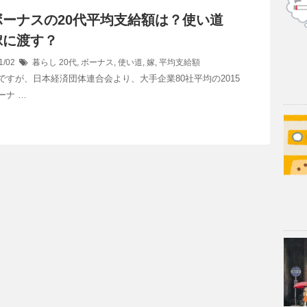
ボーナスの20代平均支給額は？使い道
嫁に渡す？
1/02
暮らし
20代
,
ボーナス
,
使い道
,
嫁
,
平均支給額
ですが、日本経済団体連合会より、大手企業80社平均の2015
ーナ …