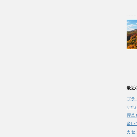
最近
ブラ
すれ
煙草
多い
カセ