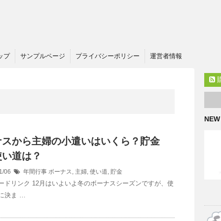
ップ
サンプルページ
プライバシーポリシー
運営者情報
NEW
ナスから主婦の小遣いはいくら？貯金
使い道は？
1/06
年間行事
ボーナス
,
主婦
,
使い道
,
貯金
ードリンク 12月はいよいよ冬のボーナスシーズンですが、使
に決ま …