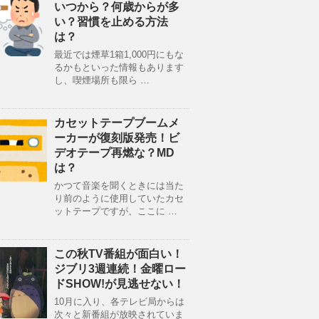
いつから？何歳からが多
い？習慣を止める方法
は？
最近では煙草1箱1,000円にもな
るかもといった情報もあります
し、喫煙場所も限ら …
カセットテープブームメ
ーカーが復刻版発売！ビ
デオテープ再燃な？MD
は？
かつて音楽を聞くときには当た
り前のように使用していたカセ
ットテープですが、ここに …
この秋TV番組が面白い！
ジブリ3週連続！金曜ロー
ドSHOW!が見逃せない！
10月に入り、各テレビ局からは
次々と新番組が放映されていま