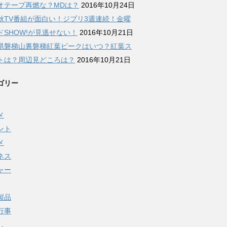
オテープ再燃な？MDは？
2016年10月24日
秋TV番組が面白い！ジブリ3週連続！金曜
ドSHOW!が見逃せない！
2016年10月21日
県磐梯山裏磐梯紅葉ピークはいつ？紅葉ス
トは？周辺見どころは？
2016年10月21日
ゴリー
メ
ント
メ
ネス
ャー
製品
行事
し