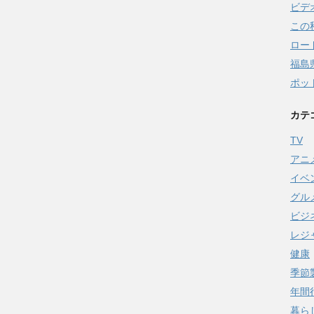
ビデ
この
ロー
福島
ポッ
カテ
TV
アニ
イベ
グル
ビジ
レジ
健康
季節
年間
暮ら