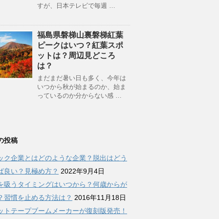
すが、日本テレビで毎週 …
福島県磐梯山裏磐梯紅葉
ピークはいつ？紅葉スポ
ットは？周辺見どころ
は？
まだまだ暑い日も多く、今年は
いつから秋が始まるのか、始ま
っているのか分からない感 …
の投稿
ック企業とはどのような企業？脱出はどう
ば良い？見極め方？
2022年9月4日
を吸うタイミングはいつから？何歳からが
？習慣を止める方法は？
2016年11月18日
ットテープブームメーカーが復刻版発売！