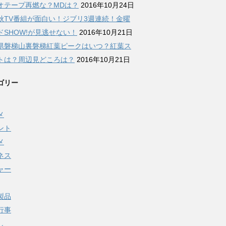
オテープ再燃な？MDは？
2016年10月24日
秋TV番組が面白い！ジブリ3週連続！金曜
ドSHOW!が見逃せない！
2016年10月21日
県磐梯山裏磐梯紅葉ピークはいつ？紅葉ス
トは？周辺見どころは？
2016年10月21日
ゴリー
メ
ント
メ
ネス
ャー
製品
行事
し