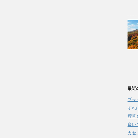
最近
ブラ
すれ
煙草
多い
カセ