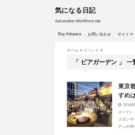
気になる日記
Just another WordPress site
Buy Adspace
お問い合わせ
サイトマ
ホーム
>
イベント
>
「 ビアガーデン 」 一
東京
すめ
2016/0
オープン
,
スポンサ
デンが待