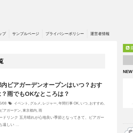
ップ
サンプルページ
プライバシーポリシー
運営者情報
覧
NEW
都内ビアガーデンオープンはいつ？おす
は？雨でもOKなところは？
5/08
イベント
,
グルメ
,
レジャー
,
年間行事
OK
,
いつ
,
おすすめ
,
ビアガーデン
,
東京都内
,
雨
ードリンク 五月晴れが心地良い季節となってきて、ビアガー
ち遠しい …