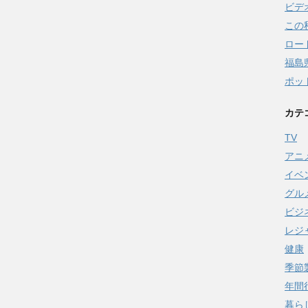
ビデ
この
ロー
福島
ポッ
カテ
TV
アニ
イベ
グル
ビジ
レジ
健康
季節
年間
暮ら