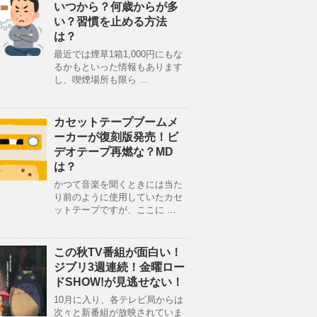
いつから？何歳からが多
い？習慣を止める方法
は？
最近では煙草1箱1,000円にもな
るかもといった情報もあります
し、喫煙場所も限ら …
カセットテープブームメ
ーカーが復刻版発売！ビ
デオテープ再燃な？MD
は？
かつて音楽を聞くときには当た
り前のように使用していたカセ
ットテープですが、ここに …
この秋TV番組が面白い！
ジブリ3週連続！金曜ロー
ドSHOW!が見逃せない！
10月に入り、各テレビ局からは
次々と新番組が放映されていま